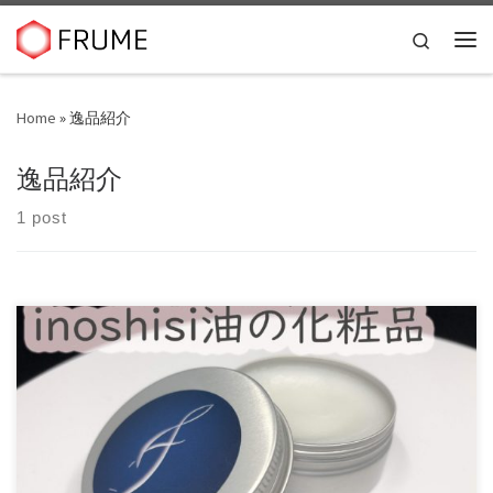
Skip to content
Search
Me
Home
»
逸品紹介
逸品紹介
1 post
１．佐賀牛をふんだんに使ったカレーと佐賀ハバネロのコラ
ボ【佐賀牛カレー＆佐賀ネロ】 & […]