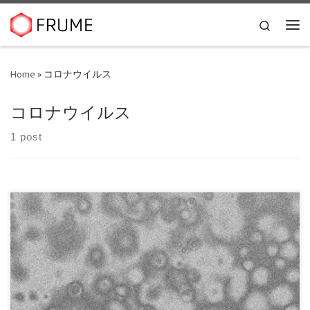
Skip to content
Search
Me
Home
»
コロナウイルス
コロナウイルス
1 post
１．コロナウィルスの現時点での影響 コロナウイルスの影
響は、株価の下落に始まり、東京五輪の中止や延期 […]