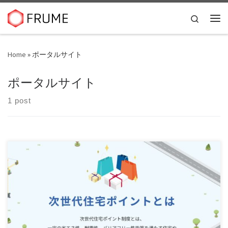
Skip to content
Search
Me
Home
»
ポータルサイト
ポータルサイト
1 post
制度概要 一定の省エネ性、耐震性、バリアフリー性能等を
満たす住宅や 家事負担の軽減に資する住宅の新築 […]