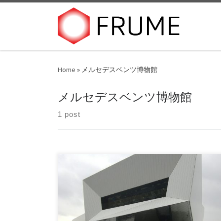
Skip to content
Home
»
メルセデスベンツ博物館
メルセデスベンツ博物館
1 post
ドイツ：シュトゥットガルト建築と風景 シュト
ゥットガルトは、ドイツ南西部に位置する都市
[…]