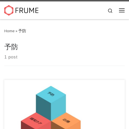
Skip to content
Search
Me
Home
»
予防
予防
1 post
あなたは病気です。それって本当に病気ですか？【予判とい
うこと】 逆流性食道炎などを今、 […]