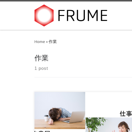
Skip to content
Home
»
作業
作業
1 post
作業屋と仕事人 作業をするな、仕事をしろ と、
前の会社で働く姿勢として、モットーとして […]