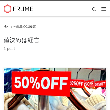
Skip to content
Search
Me
Home
»
値決めは経営
値決めは経営
1 post
「値決めは経営」は、京セラ、KDDI創業者であり、JALの名
誉会長である稲盛和夫さんの有名な言葉です […]