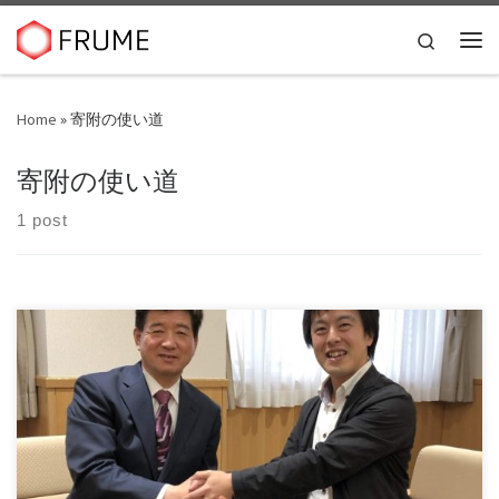
Skip to content
Search
Me
Home
»
寄附の使い道
寄附の使い道
1 post
佐賀県みやき町にて、ふるさと納税業務支援やまちづくり支
援業務を行う株式会社フルーム（本社：佐賀県みや […]