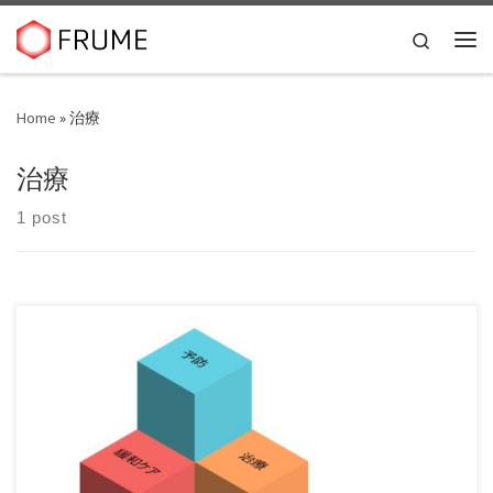
Skip to content
Search
Me
Home
»
治療
治療
1 post
あなたは病気です。それって本当に病気ですか？【予判とい
うこと】 逆流性食道炎などを今、 […]