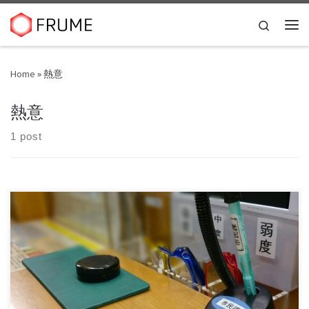
Skip to content
Search
Me
Home
»
熱意
熱意
1 post
よくある就職ランキングでも、まだ信頼できそう。 リスク
モンスター社が2019年2月に2 […]