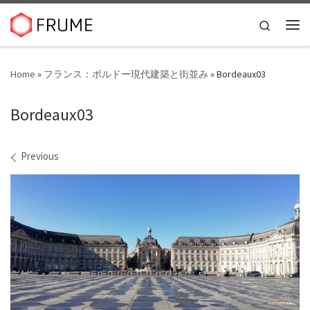
Skip to content
Search
Me
Home
»
フランス：ボルドー現代建築と街並み
»
Bordeaux03
Bordeaux03
Images navigation
Previous