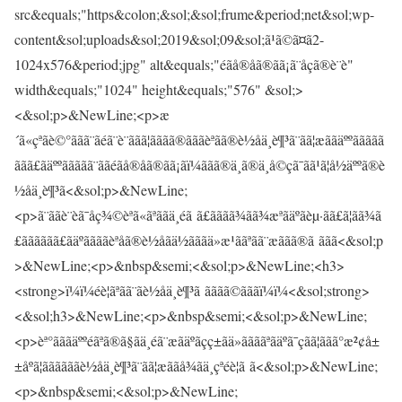
src&equals;"https&colon;&sol;&sol;frume&period;net&sol;wp-
content&sol;uploads&sol;2019&sol;09&sol;ã¹ã©ã¤ã2-
1024x576&period;jpg" alt&equals;"éãå®åã®ãã¡ã¨åç­ã®è¨è"
width&equals;"1024" height&equals;"576" &sol;>
<&sol;p>&NewLine;<p>æ
´ã«çªãè©°ããã¨ãéã¨è¨ããã¦ãããã®ãããèªãã®è½åä¸è¶³ã¨ãã¦æããäººããããã
ããã£ãäººããããã¨ããéãå®åã®ãã¡ãï¼ããã®ä¸ã®ä¸å©çã¯ãã¹ã¦å½äººã®è
½åä¸è¶³ã<&sol;p>&NewLine;
<p>ã¨ããè¨èã¯åç¾©èªã«ãªããä¸éã ã£ãããã¾ãã¾æªãäºãèµ·ãã£ã¦ãã¾ã
£ãããããã£ãäºããããèªåã®è½åãä½ãããä»æ¹ããªãã¨æããã®ã ããã<&sol;p
>&NewLine;<p>&nbsp&semi;<&sol;p>&NewLine;<h3>
<strong>ï¼ï¼éè¦ãªãã¨ãè½åä¸è¶³ã ãããã©ãããï¼ï¼<&sol;strong>
<&sol;h3>&NewLine;<p>&nbsp&semi;<&sol;p>&NewLine;
<p>èª°ãããäººéãªã®ã§ãä¸éã¨æãäºãçç±ãä»ããããªãäºã¯çãã¦ããã°æ²¢å±
±åºã¦ããããããè½åä¸è¶³ã¨ãã¦æããå¾ãä¸çªéè¦ã ã<&sol;p>&NewLine;
<p>&nbsp&semi;<&sol;p>&NewLine;