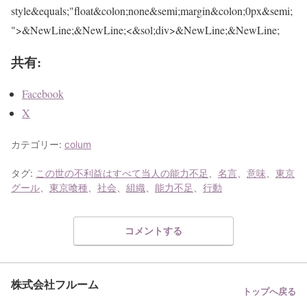
style&equals;"float&colon;none&semi;margin&colon;0px&semi;
">&NewLine;&NewLine;<&sol;div>&NewLine;&NewLine;
共有:
Facebook
X
カテゴリー:
colum
タグ:
この世の不利益はすべて当人の能力不足
、
名言
、
意味
、
東京
グール
、
東京喰種
、
社会
、
組織
、
能力不足
、
行動
コメントする
株式会社フルーム
トップへ戻る