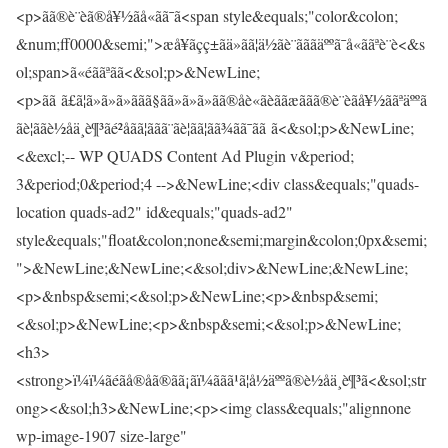
<p>ãã®è¨èã®å¥½ãå«ãã¯ã<span style&equals;"color&colon;
&num;ff0000&semi;">æå¥ãçç±ãä»ãã¦ä½ãè¨ãããäººã¯å«ããªè¨è<&s
ol;span>ã«éããªãã<&sol;p>&NewLine;
<p>ãã ã£ã¦ã»ã»ã»ããã§ãã»ã»ã»ãã®åè«ãèããæããã®è¨èãå¥½ããªäººã
ãè¦ããè½åä¸è¶³ãé²åãã¦ããã¨ãè¦ãã¦ãã¾ãã¯ãã ã<&sol;p>&NewLine;
<&excl;-- WP QUADS Content Ad Plugin v&period;
3&period;0&period;4 -->&NewLine;<div class&equals;"quads-
location quads-ad2" id&equals;"quads-ad2"
style&equals;"float&colon;none&semi;margin&colon;0px&semi;
">&NewLine;&NewLine;<&sol;div>&NewLine;&NewLine;
<p>&nbsp&semi;<&sol;p>&NewLine;<p>&nbsp&semi;
<&sol;p>&NewLine;<p>&nbsp&semi;<&sol;p>&NewLine;
<h3>
<strong>ï¼ï¼ãéãå®åã®ãã¡ãï¼ããã¹ã¦å½äººã®è½åä¸è¶³ã<&sol;str
ong><&sol;h3>&NewLine;<p><img class&equals;"alignnone
wp-image-1907 size-large"