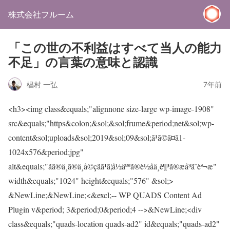
株式会社フルーム
「この世の不利益はすべて当人の能力
不足」の言葉の意味と認識
椙村 一弘
7年前
<h3><img class&equals;"alignnone size-large wp-image-1908"
src&equals;"https&colon;&sol;&sol;frume&period;net&sol;wp-
content&sol;uploads&sol;2019&sol;09&sol;ã¹ã©ã¤ã1-
1024x576&period;jpg"
alt&equals;"ãã®ä¸ã®ä¸å©çãã¹ã¦å½äººã®è½åä¸è¶³ã®æå³ã¨èª¬æ"
width&equals;"1024" height&equals;"576" &sol;>
&NewLine;&NewLine;<&excl;-- WP QUADS Content Ad
Plugin v&period; 3&period;0&period;4 -->&NewLine;<div
class&equals;"quads-location quads-ad2" id&equals;"quads-ad2"