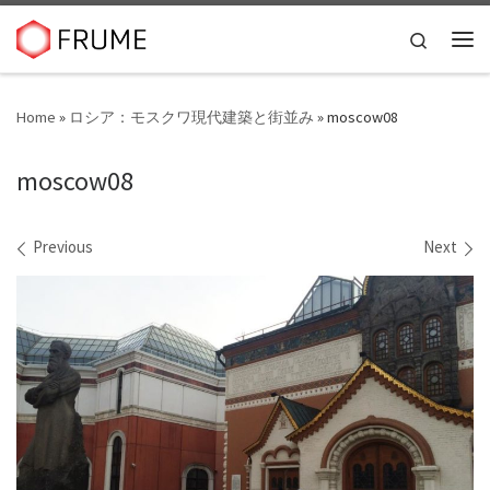
Skip to content
Search
Me
Home
»
ロシア：モスクワ現代建築と街並み
»
moscow08
moscow08
Images navigation
Previous
Next