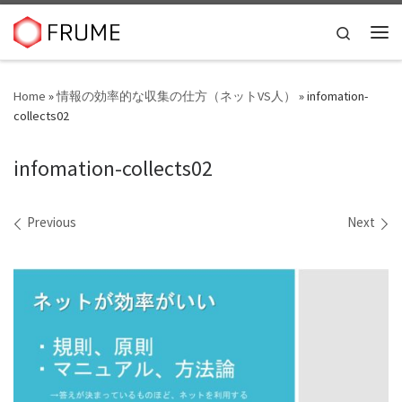
Skip to content
Search
Me
Home
»
情報の効率的な収集の仕方（ネットVS人）
»
infomation-
collects02
infomation-collects02
Images navigation
Previous
Next