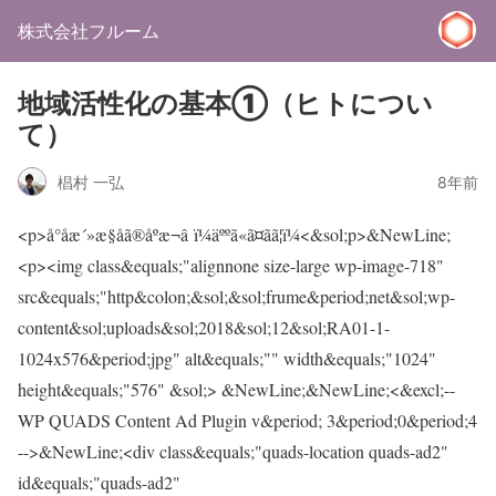
株式会社フルーム
地域活性化の基本①（ヒトについ
て）
椙村 一弘
8年前
<p>å°åæ´»æ§åã®åºæ¬â ï¼äººã«ã¤ãã¦ï¼<&sol;p>&NewLine;
<p><img class&equals;"alignnone size-large wp-image-718"
src&equals;"http&colon;&sol;&sol;frume&period;net&sol;wp-
content&sol;uploads&sol;2018&sol;12&sol;RA01-1-
1024x576&period;jpg" alt&equals;"" width&equals;"1024"
height&equals;"576" &sol;> &NewLine;&NewLine;<&excl;--
WP QUADS Content Ad Plugin v&period; 3&period;0&period;4
-->&NewLine;<div class&equals;"quads-location quads-ad2"
id&equals;"quads-ad2"