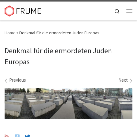
Skip to content
Search
Me
Home
»
Denkmal für die ermordeten Juden Europas
Denkmal für die ermordeten Juden
Europas
Images navigation
Previous
Next