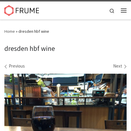
Skip to content
Search
Me
Home
»
dresden hbf wine
dresden hbf wine
Images navigation
Previous
Next