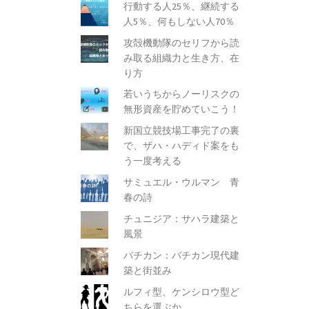
行動する人25％、継続する
人5％、何もしない人70％
攻殻機動隊のセリフから読
み取る組織力と生き方、在
り方
若いうちからノーリスクの
無形資産を貯めていこう！
新国立競技場工事完了の裏
で、ザハ・ハディド案をも
う一度考える
サミュエル・ウルマン 青
春の詩
チュニジア：サハラ建築と
風景
バチカン：バチカン現代建
築と街並み
ルフィ型、ケンシロウ型ど
ちらを選ぶか