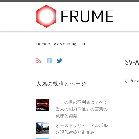
Skip to content
Home
»
SV-AS30 ImageData
SV-
Ima
Prev
人気の投稿とページ
「この世の不利益はすべて
当人の能力不足」の言葉の
意味と認識
オーストラリア：メルボル
ン現代建築と街並み