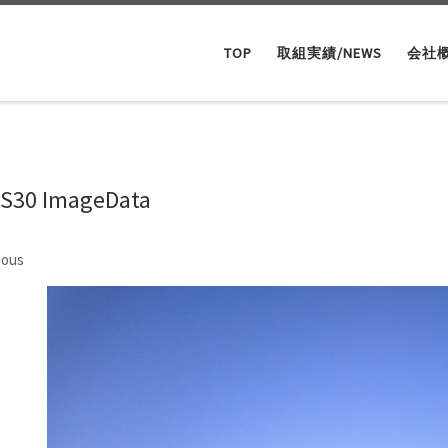
TOP
取組実績/NEWS
会社
AS30 ImageData
ges navigation
ious