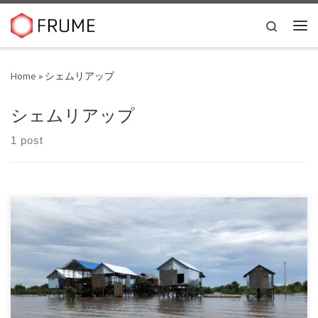
Skip to content
Search
Me
Home
»
シェムリアップ
シェムリアップ
1 post
カンボジアのシェムリアップと言えば、アンコールワットが
あるところで有名だ。 福岡から上海経由でシェム […]