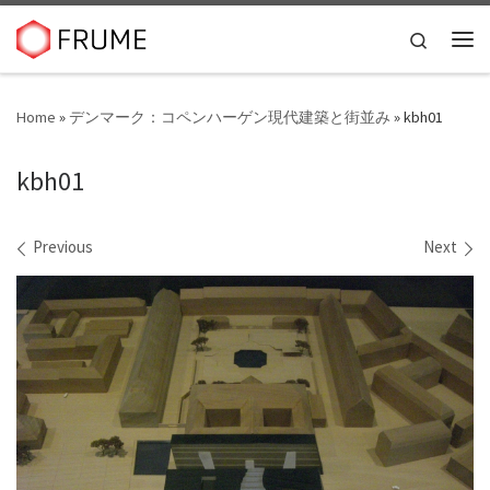
Skip to content
Search
Me
Home
»
デンマーク：コペンハーゲン現代建築と街並み
»
kbh01
kbh01
Images navigation
Previous
Next