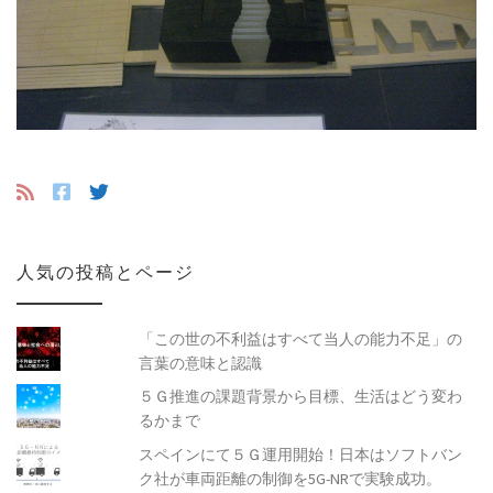
人気の投稿とページ
「この世の不利益はすべて当人の能力不足」の
言葉の意味と認識
５Ｇ推進の課題背景から目標、生活はどう変わ
るかまで
スペインにて５Ｇ運用開始！日本はソフトバン
ク社が車両距離の制御を5G-NRで実験成功。