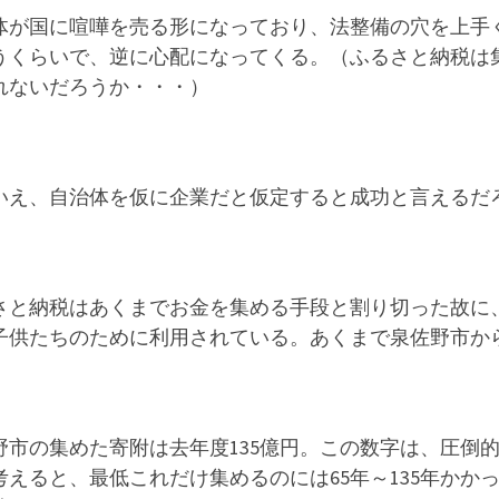
体が国に喧嘩を売る形になっており、法整備の穴を上手
うくらいで、逆に心配になってくる。（ふるさと納税は
れないだろうか・・・）
いえ、自治体を仮に企業だと仮定すると成功と言えるだ
さと納税はあくまでお金を集める手段と割り切った故に
子供たちのために利用されている。あくまで泉佐野市か
野市の集めた寄附は去年度135億円。この数字は、圧倒
考えると、最低これだけ集めるのには65年～135年か