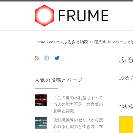
Skip to content
Home
»
colum
»
ふるさと納税100億円キャンペーン
ふ
ふる
人気の投稿とページ
「この世の不利益はすべて
当人の能力不足」の言葉の
つい
意味と認識
攻殻機動隊のセリフから読
み取る組織力と生き方、在
り方