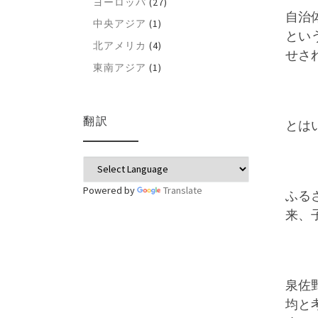
ヨーロッパ
(27)
自治
中央アジア
(1)
とい
北アメリカ
(4)
せさ
東南アジア
(1)
翻訳
とは
Powered by
Translate
ふる
来、
泉佐
均と