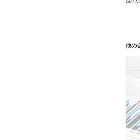
度の
他の