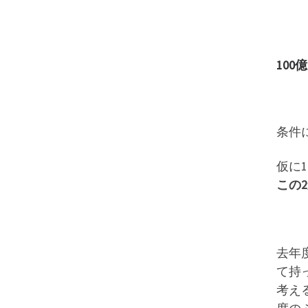
10
条件
仮に
この
去年
て持
考え