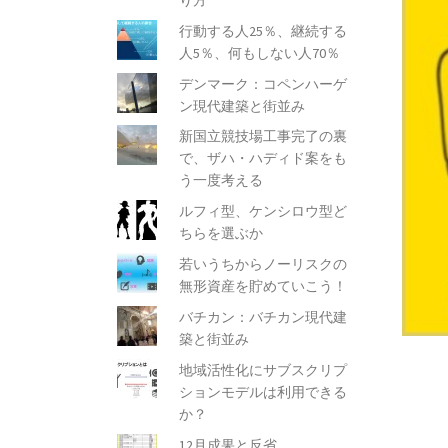
行動する人25％、継続する
人5％、何もしない人70％
デンマーク：コペンハーゲ
ン現代建築と街並み
新国立競技場工事完了の裏
で、ザハ・ハディド案をも
う一度考える
ルフィ型、ケンシロウ型ど
ちらを選ぶか
若いうちからノーリスクの
無形資産を貯めていこう！
バチカン：バチカン現代建
築と街並み
地域活性化にサブスクリプ
ションモデルは利用できる
か？
12月成果と反省