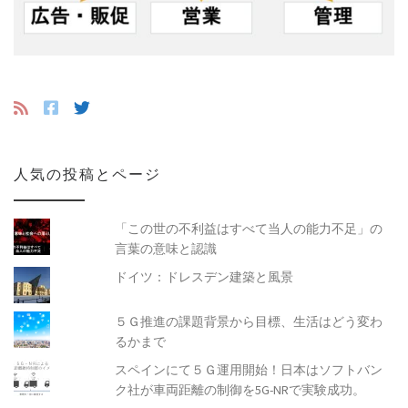
人気の投稿とページ
「この世の不利益はすべて当人の能力不足」の
言葉の意味と認識
ドイツ：ドレスデン建築と風景
５Ｇ推進の課題背景から目標、生活はどう変わ
るかまで
スペインにて５Ｇ運用開始！日本はソフトバン
ク社が車両距離の制御を5G-NRで実験成功。