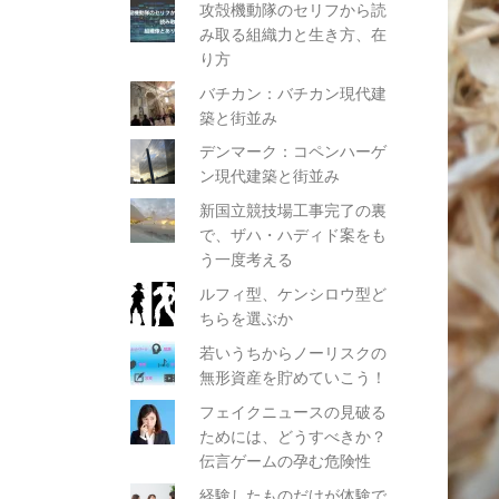
攻殻機動隊のセリフから読
み取る組織力と生き方、在
り方
バチカン：バチカン現代建
築と街並み
デンマーク：コペンハーゲ
ン現代建築と街並み
新国立競技場工事完了の裏
で、ザハ・ハディド案をも
う一度考える
ルフィ型、ケンシロウ型ど
ちらを選ぶか
若いうちからノーリスクの
無形資産を貯めていこう！
フェイクニュースの見破る
ためには、どうすべきか？
伝言ゲームの孕む危険性
経験したものだけが体験で