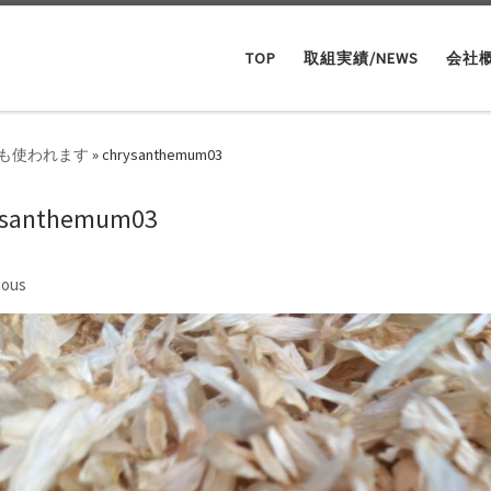
TOP
取組実績/NEWS
会社
も使われます
»
chrysanthemum03
ysanthemum03
ges navigation
ious