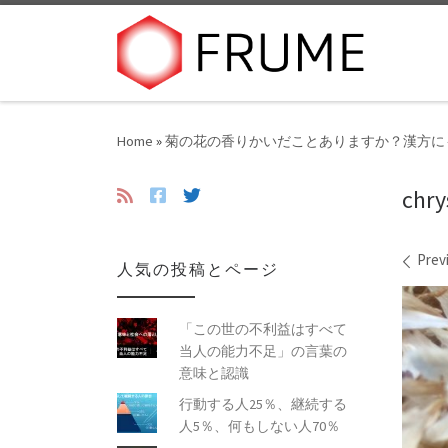
Skip to content
Home
»
菊の花の香りかいだことありますか？漢方に
chr
Ima
Prev
人気の投稿とページ
「この世の不利益はすべて
当人の能力不足」の言葉の
意味と認識
行動する人25％、継続する
人5％、何もしない人70％