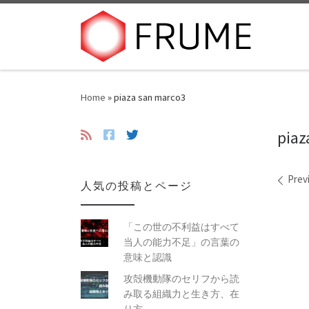
Skip to content
Home
»
piaza san marco3
piaz
Ima
Prev
人気の投稿とページ
「この世の不利益はすべて
当人の能力不足」の言葉の
意味と認識
攻殻機動隊のセリフから読
み取る組織力と生き方、在
り方