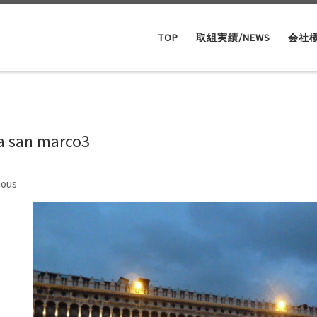
TOP
取組実績/NEWS
会社
a san marco3
ges navigation
ious