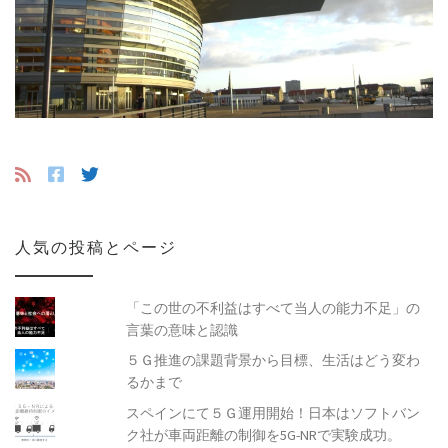
人気の投稿とページ
「この世の不利益はすべて当人の能力不足」の
言葉の意味と認識
５Ｇ推進の課題背景から目標、生活はどう変わ
るかまで
スペインにて５Ｇ運用開始！日本はソフトバン
ク社が車両距離の制御を5G-NRで実験成功。