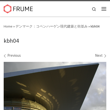
Skip to content
Search
Me
Home
»
デンマーク：コペンハーゲン現代建築と街並み
»
kbh04
kbh04
Images navigation
Previous
Next