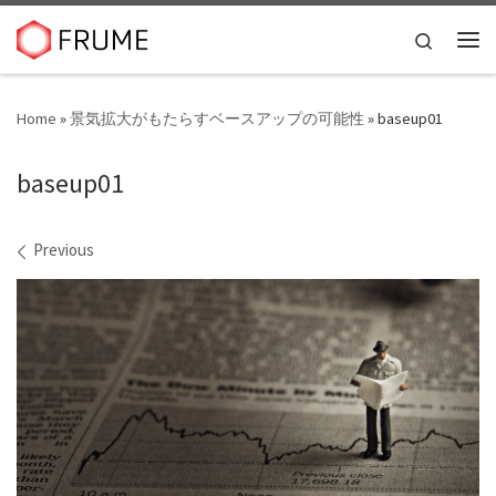
Skip to content
Search
Me
Home
»
景気拡大がもたらすベースアップの可能性
»
baseup01
baseup01
Images navigation
Previous