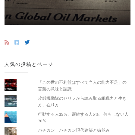
人気の投稿とページ
「この世の不利益はすべて当人の能力不足」の
言葉の意味と認識
攻殻機動隊のセリフから読み取る組織力と生き
方、在り方
行動する人25％、継続する人5％、何もしない人
70％
バチカン：バチカン現代建築と街並み