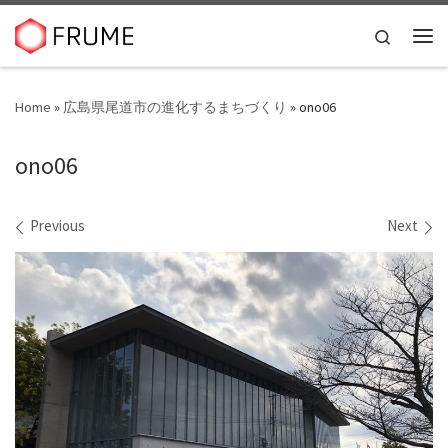
Skip to content
Search
Me
Home
»
広島県尾道市の進化するまちづくり
»
ono06
ono06
Images navigation
Previous
Next