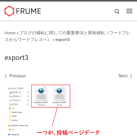
Skip to content
Search
Me
Home
»
ブログの移転に関しての重要事項と簡単移転（ワードプレ
スからワードプレスへ）
»
export3
export3
Images navigation
Previous
Next