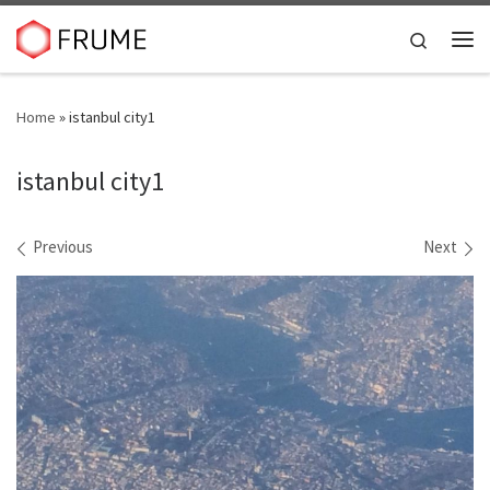
Skip to content
Search
Me
Home
»
istanbul city1
istanbul city1
Images navigation
Previous
Next