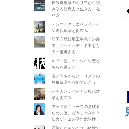
攻殻機動隊のセリフから読
み取る組織力と生き方、在
り方
デンマーク：コペンハーゲ
ン現代建築と街並み
新国立競技場工事完了の裏
で、ザハ・ハディド案をも
う一度考える
ルフィ型、ケンシロウ型ど
ちらを選ぶか
若いうちからノーリスクの
無形資産を貯めていこう！
バチカン：バチカン現代建
築と街並み
フェイクニュースの見破る
ためには、どうすべきか？
伝言ゲームの孕む危険性
経験したものだけが体験で