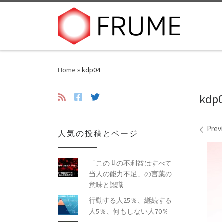
Skip to content
Home
»
kdp04
kdp
Ima
Prev
人気の投稿とページ
「この世の不利益はすべて
当人の能力不足」の言葉の
意味と認識
行動する人25％、継続する
人5％、何もしない人70％